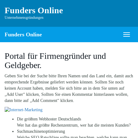
Skip
Funders Online
to
main
Unternehmensgründungen
content
Funders Online
Toggl
naviga
Portal für Firmengründer und
Geldgeber.
Geben Sie bei der Suche bitte Ihren Namen und das Land ein, damit auch
entsprechende Ergebnisse geliefert werden können. Sollten Sie noch
keinen Account haben, melden Sie sich bitte an in dem Sie unten auf
„Add User“ klicken, Sollten Sie einen Kommentar hinterlassen wollen,
dann bitte auf „Add Comment“ klicken.
Die größten Webhoster Deutschlands
Wer hat das größte Rechenzentrum, wer hat die meisten Kunden?
Suchmaschinenoptimierung
Welche SEO Ratschläge sollte man beachten, welche kann man