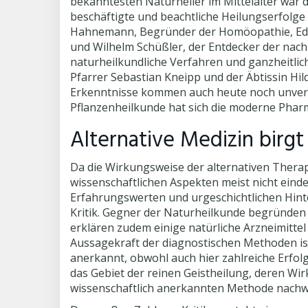
bekanntesten Naturheiler im Mittelalter war de
beschäftigte und beachtliche Heilungserfolge 
Hahnemann, Begründer der Homöopathie, Edwa
und Wilhelm Schüßler, der Entdecker der nach
naturheilkundliche Verfahren und ganzheit
Pfarrer Sebastian Kneipp und der Äbtissin Hi
Erkenntnisse kommen auch heute noch unverän
Pflanzenheilkunde hat sich die moderne Pharm
Alternative Medizin birgt 
Da die Wirkungsweise der alternativen Thera
wissenschaftlichen Aspekten meist nicht einde
Erfahrungswerten und urgeschichtlichen Hinte
Kritik. Gegner der Naturheilkunde begründen 
erklären zudem einige natürliche Arzneimitte
Aussagekraft der diagnostischen Methoden is
anerkannt, obwohl auch hier zahlreiche Erfolg
das Gebiet der reinen Geistheilung, deren Wi
wissenschaftlich anerkannten Methode nachwe