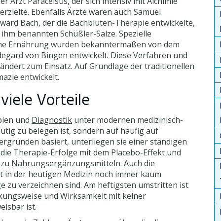
r Arzt Paracelsus, der sich intensiv mit Alchimie
erzielte. Ebenfalls Ärzte waren auch Samuel
rd Bach, der die Bachblüten-Therapie entwickelte,
 ihm benannten Schüßler-Salze. Spezielle
liche Ernährung wurden bekanntermaßen von dem
ldegard von Bingen entwickelt. Diese Verfahren und
dert zum Einsatz. Auf Grundlage der traditionellen
azie entwickelt.
viele Vorteile
pien und
Diagnostik
unter modernen medizinisch-
utig zu belegen ist, sondern auf häufig auf
rgründen basiert, unterliegen sie einer ständigen
die Therapie-Erfolge mit dem Placebo-Effekt und
l zu Nahrungsergänzungsmitteln. Auch die
t in der heutigen Medizin noch immer kaum
e zu verzeichnen sind. Am heftigsten umstritten ist
rkungsweise und Wirksamkeit mit keiner
isbar ist.