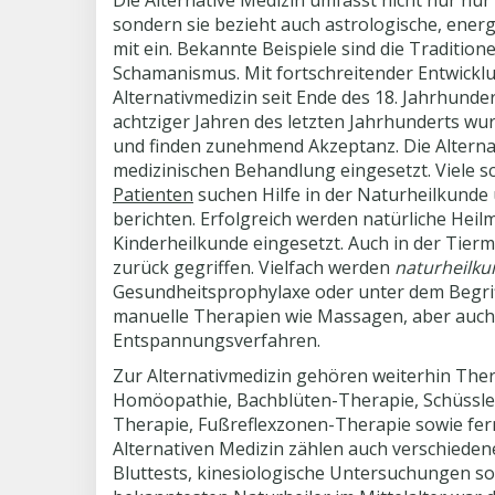
Die Alternative Medizin umfasst nicht nur nur
sondern sie bezieht auch astrologische, energ
mit ein. Bekannte Beispiele sind die Tradition
Schamanismus. Mit fortschreitender Entwickl
Alternativmedizin seit Ende des 18. Jahrhunde
achtziger Jahren des letzten Jahrhunderts wu
und finden zunehmend Akzeptanz. Die Alternat
medizinischen Behandlung eingesetzt. Viele s
Patienten
suchen Hilfe in der Naturheilkunde
berichten. Erfolgreich werden natürliche Heil
Kinderheilkunde eingesetzt. Auch in der Tier
zurück gegriffen. Vielfach werden
naturheilk
Gesundheitsprophylaxe oder unter dem Begriff
manuelle Therapien wie Massagen, aber auch
Entspannungsverfahren.
Zur Alternativmedizin gehören weiterhin The
Homöopathie, Bachblüten-Therapie, Schüssler
Therapie, Fußreflexzonen-Therapie sowie fern
Alternativen Medizin zählen auch verschieden
Bluttests, kinesiologische Untersuchungen so