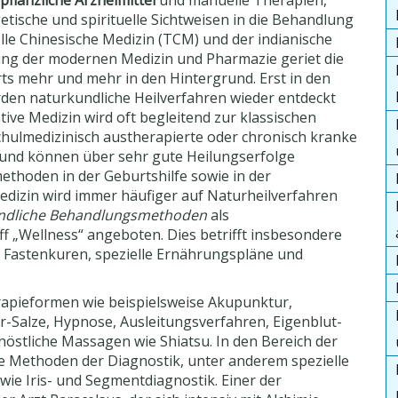
pflanzliche Arzneimittel
und manuelle Therapien,
etische und spirituelle Sichtweisen in die Behandlung
elle Chinesische Medizin (TCM) und der indianische
ung der modernen Medizin und Pharmazie geriet die
rts mehr und mehr in den Hintergrund. Erst in den
rden naturkundliche Heilverfahren wieder entdeckt
ive Medizin wird oft begleitend zur klassischen
chulmedizinisch austherapierte oder chronisch kranke
 und können über sehr gute Heilungserfolge
methoden in der Geburtshilfe sowie in der
medizin wird immer häufiger auf Naturheilverfahren
undliche Behandlungsmethoden
als
 „Wellness“ angeboten. Dies betrifft insbesondere
 Fastenkuren, spezielle Ernährungspläne und
rapieformen wie beispielsweise Akupunktur,
-Salze, Hypnose, Ausleitungsverfahren, Eigenblut-
östliche Massagen wie Shiatsu. In den Bereich der
e Methoden der Diagnostik, unter anderem spezielle
wie Iris- und Segmentdiagnostik. Einer der