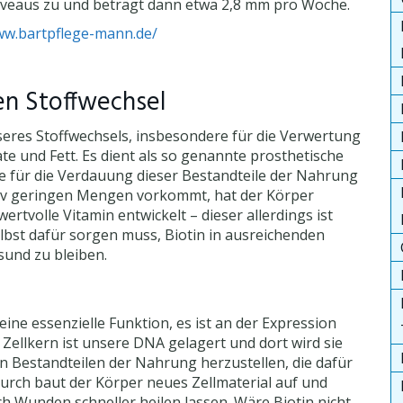
veaus zu und beträgt dann etwa 2,8 mm pro Woche.
ww.bartpflege-mann.de/
den Stoffwechsel
nseres Stoffwechsels, insbesondere für die Verwertung
e und Fett. Es dient als so genannte prosthetische
 für die Verdauung dieser Bestandteile der Nahrung
lativ geringen Mengen vorkommt, hat der Körper
rtvolle Vitamin entwickelt – dieser allerdings ist
lbst dafür sorgen muss, Biotin in ausreichenden
sund zu bleiben.
ine essenzielle Funktion, es ist an der Expression
Zellkern ist unsere DNA gelagert und dort wird sie
 Bestandteilen der Nahrung herzustellen, die dafür
durch baut der Körper neues Zellmaterial auf und
h Wunden schneller heilen lassen. Wäre Biotin nicht