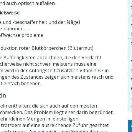
d auch optisch auffallen.
elsweise:
e und -beschaffenheit und der Nägel
zinationen, …
Stoffwechselprobleme
duktion roter Blutkörperchen (Blutarmut)
e Auffälligkeiten abzeichnen, die den Verdacht
icherweise nicht schwer; meistens muss eine
wird in der Anfangszeit zusätzlich Vitamin B7 in
ngen des Zustandes zeigen sich meistens rasch und
t einfach beheben.
tin
teln enthalten, die sich auch auf den meisten
chmecken. Das Problem liegt eher darin begründet,
sehr kleinen Mengen im einstelligen
rotzdem auf eine ausreichende Zufuhr geachtet
und ernährt. Am besten ist eine Kombination aus