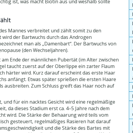
ichtig ist, was macht Biotin aus und weshalb sollte
ählt
 des Mannes verbreitet und zählt somit zu den
 wird der Bartwuchs durch das Androgen
 bezeichnet man als „Damenbart“. Der Bartwuchs von
nopause (den Wechseljahren).
am Ende der männlichen Pubertät (im Alter zwischen
gel taucht zuerst auf der Oberlippe ein zarter Flaum
ich härter wird. Kurz darauf erscheint das erste Haar
chs anfängt. Etwas später sprießen die ersten Haare
ls ausbreiten. Zum Schluss greift das Haar noch auf
t, und für ein nacktes Gesicht wird eine regelmäßige
Zeit, da dieses Stadium erst ca. 4–5 Jahre nach dem
t wird. Die Stärke der Behaarung wird teils vom
sch gesteuert, regelmäßiges Rasieren hat darauf
msgeschwindigkeit und die Stärke des Bartes mit