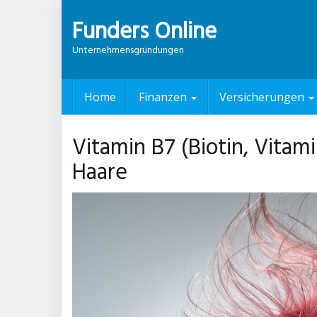
Skip
Funders Online
to
main
Unternehmensgründungen
content
Home
Finanzen
Versicherungen
Vitamin B7 (Biotin, Vitami
Haare