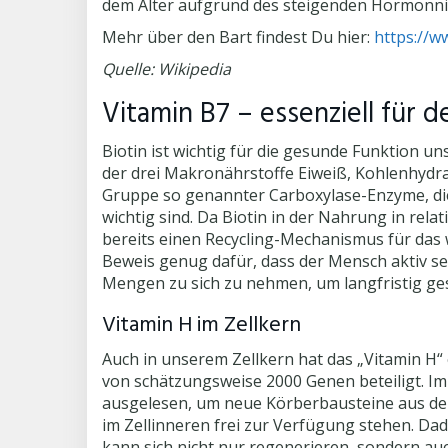
dem Alter aufgrund des steigenden Hormonni
Mehr über den Bart findest Du hier:
https://w
Quelle: Wikipedia
Vitamin B7 – essenziell für 
Biotin ist wichtig für die gesunde Funktion u
der drei Makronährstoffe Eiweiß, Kohlenhydrat
Gruppe so genannter Carboxylase-Enzyme, die
wichtig sind. Da Biotin in der Nahrung in re
bereits einen Recycling-Mechanismus für das we
Beweis genug dafür, dass der Mensch aktiv se
Mengen zu sich zu nehmen, um langfristig ge
Vitamin H im Zellkern
Auch in unserem Zellkern hat das „Vitamin H“ e
von schätzungsweise 2000 Genen beteiligt. Im 
ausgelesen, um neue Körberbausteine aus den
im Zellinneren frei zur Verfügung stehen. Da
kann sich nicht nur regenerieren, sondern auc